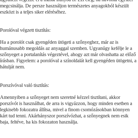
megcsinálja. De persze használjon természetes anyagokból készült
eszközt is a teljes siker eléréséhez.
Porolóval végzett tisztítás:
Ha a porolót csak gyengéden ütögeti a szőnyeghez, már az is
humánusabb megoldás az anyaggal szemben. Ugyanúgy kefélje le a
szőnyeget a portalanítás végeztével, ahogy azt már olvashatta az előző
írásban. Figyelem: a porolóval a színoldalát kell gyengéden ütögetni, a
hátulját nem.
Porszívóval való tisztítás:
Amennyiben a szőnyeget nem szeretné kézzel tisztítani, akkor
porszívót is használhat, de arra is vigyázzon, hogy minden esetben a
legkisebb fokozatra állítsa, mivel a finom csomózásokban könnyen
kárt tud tenni. Akárhányszor porszívózhat, a szőnyegnek nem esik
baja, feltéve, ha kis fokozaton használja.