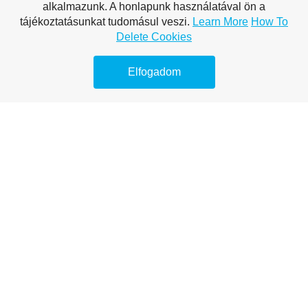
alkalmazunk. A honlapunk használatával ön a
Medencefedés esztétikus megoldásai
tájékoztatásunkat tudomásul veszi.
Learn More
How To
Polikarbonát – minden, amit tudni
Delete Cookies
érdemes
Elfogadom
Medencefedés és energia megtakarítás