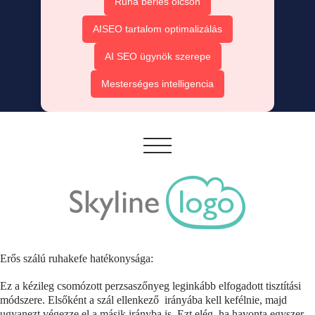
Ruha bérlés olcsón
AISEO tartalom optimalizálás
AI SEO ügynök szerepe
Mesterséges intelligencia
Erős szálú ruhakefe hatékonysága:
Ez a kézileg csomózott perzsaszőnyeg leginkább elfogadott tisztítási
módszere. Elsőként a szál ellenkező irányába kell kefélnie, majd
ugyanezt végezze el a másik irányba is. Ezt elég, ha havonta egyszer