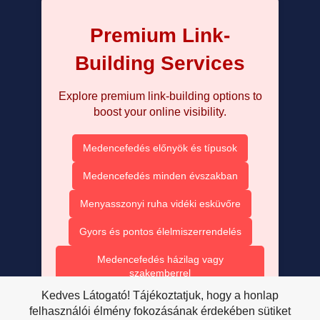
Premium Link-
Building Services
Explore premium link-building options to
boost your online visibility.
Medencefedés előnyök és típusok
Medencefedés minden évszakban
Menyasszonyi ruha vidéki esküvőre
Gyors és pontos élelmiszerrendelés
Medencefedés házilag vagy
szakemberrel
Kedves Látogató! Tájékoztatjuk, hogy a honlap
Medencefedés modern technológiával
felhasználói élmény fokozásának érdekében sütiket