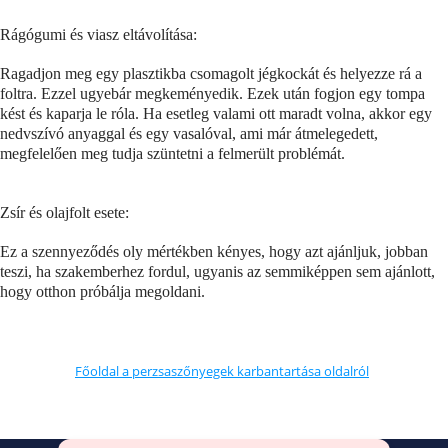
Rágógumi és viasz eltávolítása:
Ragadjon meg egy plasztikba csomagolt jégkockát és helyezze rá a
foltra. Ezzel ugyebár megkeményedik. Ezek után fogjon egy tompa
kést és kaparja le róla. Ha esetleg valami ott maradt volna, akkor egy
nedvszívó anyaggal és egy vasalóval, ami már átmelegedett,
megfelelően meg tudja szüntetni a felmerült problémát.
Zsír és olajfolt esete:
Ez a szennyeződés oly mértékben kényes, hogy azt ajánljuk, jobban
teszi, ha szakemberhez fordul, ugyanis az semmiképpen sem ajánlott,
hogy otthon próbálja megoldani.
Főoldal a perzsaszőnyegek karbantartása oldalról