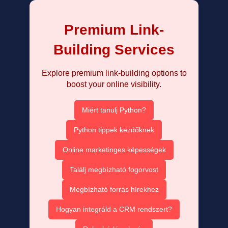
Premium Link-
Building Services
Explore premium link-building options to
boost your online visibility.
Miért tanulj Python?
Python tippek kezdőknek
Online marketinges képességek
Találj megbízható fogorvost
Megbízható forrás hírekhez
Hogyan integráld a CRM rendszert?