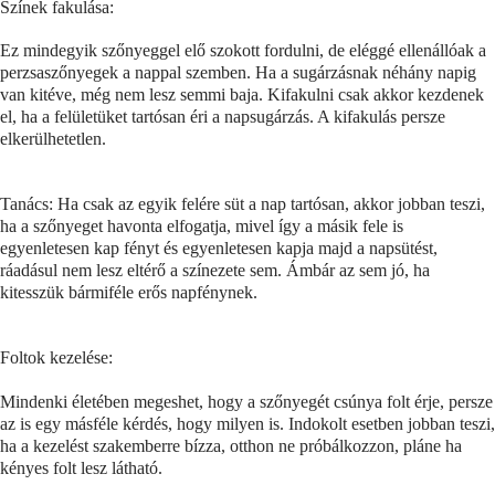
Színek fakulása:
Ez mindegyik szőnyeggel elő szokott fordulni, de eléggé ellenállóak a
perzsaszőnyegek a nappal szemben. Ha a sugárzásnak néhány napig
van kitéve, még nem lesz semmi baja. Kifakulni csak akkor kezdenek
el, ha a felületüket tartósan éri a napsugárzás. A kifakulás persze
elkerülhetetlen.
Tanács: Ha csak az egyik felére süt a nap tartósan, akkor jobban teszi,
ha a szőnyeget havonta elfogatja, mivel így a másik fele is
egyenletesen kap fényt és egyenletesen kapja majd a napsütést,
ráadásul nem lesz eltérő a színezete sem. Ámbár az sem jó, ha
kitesszük bármiféle erős napfénynek.
Foltok kezelése:
Mindenki életében megeshet, hogy a szőnyegét csúnya folt érje, persze
az is egy másféle kérdés, hogy milyen is. Indokolt esetben jobban teszi,
ha a kezelést szakemberre bízza, otthon ne próbálkozzon, pláne ha
kényes folt lesz látható.